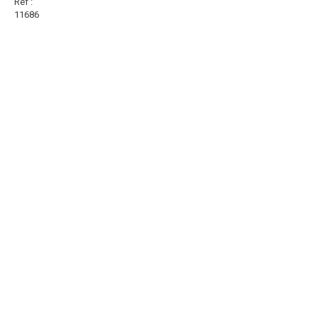
Réf :
11686