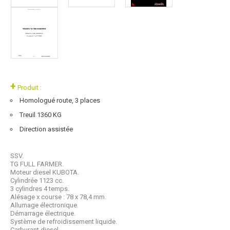
+
Produit :
Homologué route, 3 places
Treuil 1360 KG
Direction assistée
SSV.
TG FULL FARMER.
Moteur diesel KUBOTA.
Cylindrée 1123 cc.
3 cylindres 4 temps.
Alésage x course : 78 x 78,4 mm.
Allumage électronique.
Démarrage électrique.
Système de refroidissement liquide.
Carburant diesel.