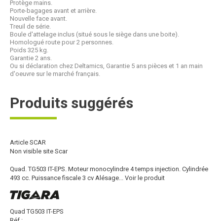
Protège mains.
Porte-bagages avant et arrière.
Nouvelle face avant.
Treuil de série.
Boule d'attelage inclus (situé sous le siège dans une boite).
Homologué route pour 2 personnes.
Poids 325 kg.
Garantie 2 ans.
Ou si déclaration chez Deltamics, Garantie 5 ans pièces et 1 an main
d'oeuvre sur le marché français.
Produits suggérés
Article SCAR
Non visible site Scar
Quad. TG503 IT-EPS. Moteur monocylindre 4 temps injection. Cylindrée
493 cc. Puissance fiscale 3 cv Alésage...
Voir le produit
Quad TG503 IT-EPS
Réf :