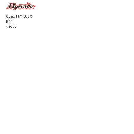
Quad HY150SX
Réf :
51999