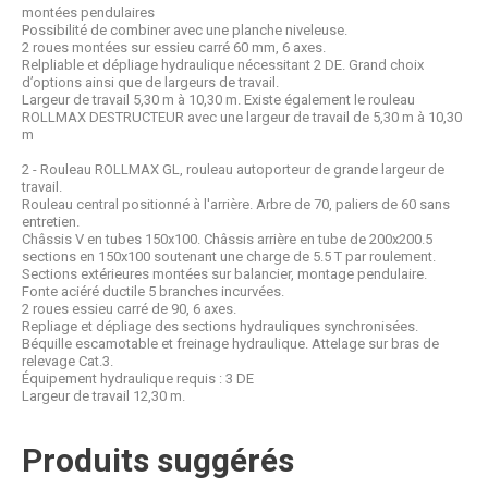
montées pendulaires
Possibilité de combiner avec une planche niveleuse.
2 roues montées sur essieu carré 60 mm, 6 axes.
Relpliable et dépliage hydraulique nécessitant 2 DE. Grand choix
d’options ainsi que de largeurs de travail.
Largeur de travail 5,30 m à 10,30 m. Existe également le rouleau
ROLLMAX DESTRUCTEUR avec une largeur de travail de 5,30 m à 10,30
m
2 - Rouleau ROLLMAX GL, rouleau autoporteur de grande largeur de
travail.
Rouleau central positionné à l'arrière. Arbre de 70, paliers de 60 sans
entretien.
Châssis V en tubes 150x100. Châssis arrière en tube de 200x200.5
sections en 150x100 soutenant une charge de 5.5 T par roulement.
Sections extérieures montées sur balancier, montage pendulaire.
Fonte aciéré ductile 5 branches incurvées.
2 roues essieu carré de 90, 6 axes.
Repliage et dépliage des sections hydrauliques synchronisées.
Béquille escamotable et freinage hydraulique. Attelage sur bras de
relevage Cat.3.
Équipement hydraulique requis : 3 DE
Largeur de travail 12,30 m.
Produits suggérés