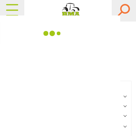
Matériels, pièces et
équipements agricole
Consultez nos catalogues
Filtrer par
Matériel agricole
Pièces et accessoires
Motoculture
Marque