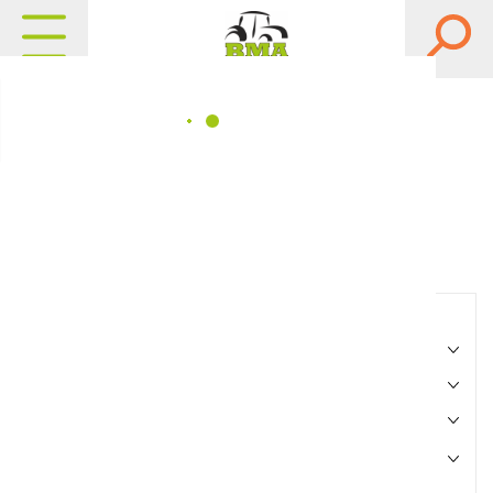
Matériels, pièces et
équipements agricole
Consultez nos catalogues
Filtrer par
Matériel agricole
Pièces et accessoires
Motoculture
Marque