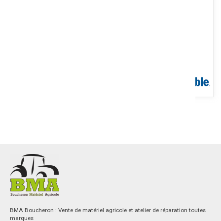
d'exploitation basé sur Android. Construction robuste répondant...
Voir le produit
Contient écran GFX-350™ + antenne NAV-500 + supports. Conçue
pour des solutions de guidage, de conduite automatique et
d'agriculture...
Voir le produit
BMA Boucheron : Vente de matériel agricole et atelier de réparation toutes
marques