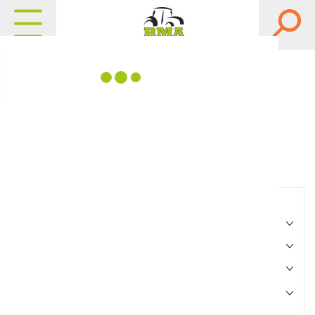
Matériels, pièces et
équipements agricole
Consultez nos catalogues
Filtrer par
Matériel agricole
Pièces et accessoires
Motoculture
Marque