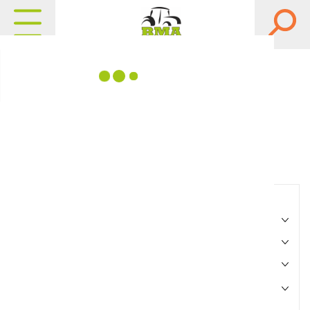
Matériels, pièces et
équipements agricole
Consultez nos catalogues
Filtrer par
Matériel agricole
Pièces et accessoires
Motoculture
Marque