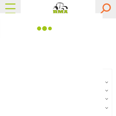
Matériels, pièces et
équipements agricole
Consultez nos catalogues
Filtrer par
Matériel agricole
Pièces et accessoires
Motoculture
Marque