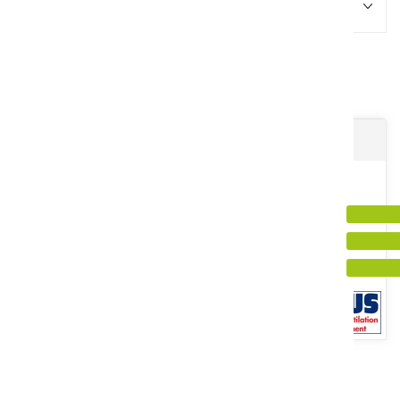
Promotions
1
Résultats
Aérotherme électrique portable
Puissance 3,3 KW. Alimentation monophasée 230 V. Débit