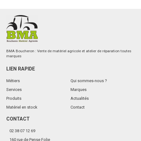
ventilation : 322 m³/h. Position ventilation seule. Poids : 6,8 kg.
Voir le produit
BMA Boucheron : Vente de matériel agricole et atelier de réparation toutes
marques
LIEN RAPIDE
Métiers
Qui sommes-nous ?
Services
Marques
Produits
Actualités
Matériel en stock
Contact
CONTACT
02 38 07 12 69
160 rue de Pense Folie