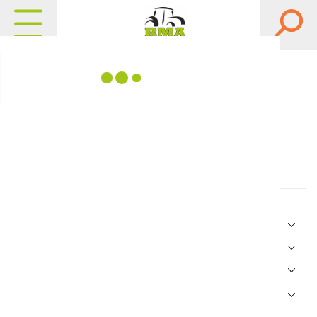
Matériels, pièces et
équipements agricole
Consultez nos catalogues
Filtrer par
Matériel agricole
Pièces et accessoires
Motoculture
Marque