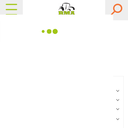
Matériels, pièces et
équipements agricole
Consultez nos catalogues
Filtrer par
Matériel agricole
Pièces et accessoires
Motoculture
Marque