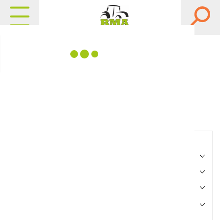
Matériels, pièces et
équipements agricole
Consultez nos catalogues
Filtrer par
Matériel agricole
Pièces et accessoires
Motoculture
Marque