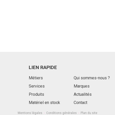
Voir le produit
Une gamme variée
Un
La gamme de
de broyeurs et
de 
broyeurs céréaliers
faucheuses
hor
à axe horizontal
d'accotement
pol
pour herbe, résidus
destinée à
her
de récoltes et
l'entretien des
bro
couverts, se
bords de prairies et
vig
compose de 3
bords de route,
rés
modèles : -...
mais...
bois
LIEN RAPIDE
Voir le produit
Voir le produit
Métiers
Qui sommes-nous ?
Services
Marques
Produits
Actualités
Matériel en stock
Contact
Mentions légales
-
Conditions générales
-
Plan du site