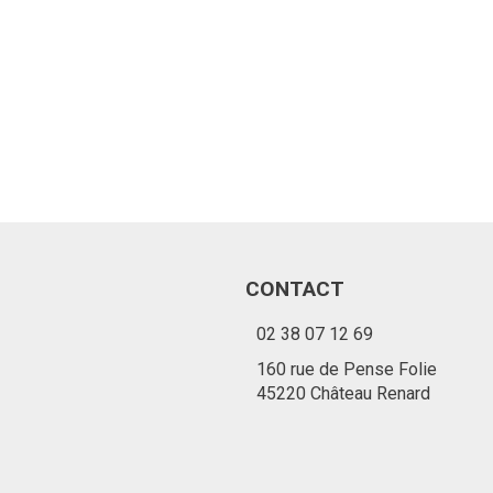
e grande gamme
broyeurs axe
izontal
yvalent pour
bes,
ussailles,
nes, vergers
idus de récolte,
...
CONTACT
Voir le produit
02 38 07 12 69
160 rue de Pense Folie
45220 Château Renard