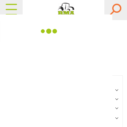
Matériels, pièces et
équipements agricole
Consultez nos catalogues
Filtrer par
Matériel agricole
Pièces et accessoires
Motoculture
Marque