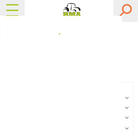
Matériels, pièces et
équipements agricole
Consultez nos catalogues
Filtrer par
Matériel agricole
Pièces et accessoires
Motoculture
Marque