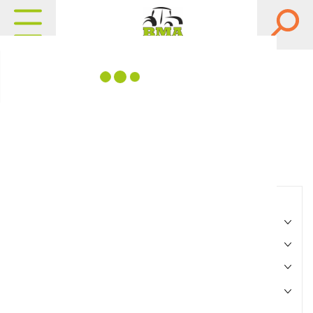
Matériels, pièces et
équipements agricole
Consultez nos catalogues
Filtrer par
Matériel agricole
Pièces et accessoires
Motoculture
Marque