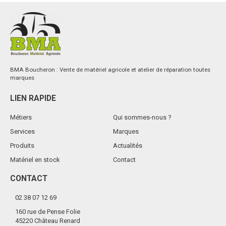
Voir le produit
BMA Boucheron : Vente de matériel agricole et atelier de réparation toutes
marques
LIEN RAPIDE
Métiers
Qui sommes-nous ?
Services
Marques
Produits
Actualités
Matériel en stock
Contact
CONTACT
02 38 07 12 69
160 rue de Pense Folie
45220 Château Renard