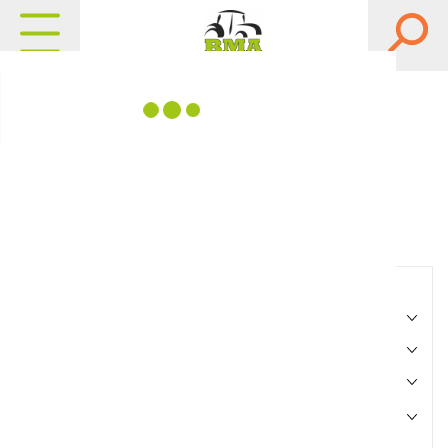
Matériels, pièces et
équipements agricole
Consultez nos catalogues
Filtrer par
Matériel agricole
Pièces et accessoires
Motoculture
Marque