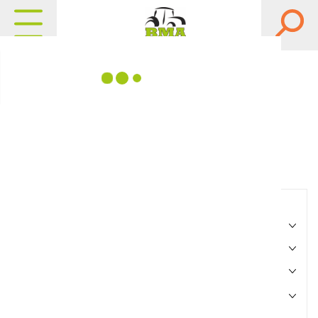
Matériels, pièces et
équipements agricole
Consultez nos catalogues
Filtrer par
Matériel agricole
Pièces et accessoires
Motoculture
Marque