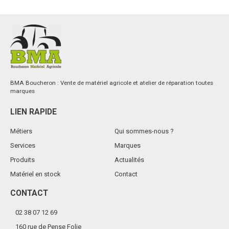
Guide-fil long protégeant le piquet. Ø 12 mm. Blister de 10 pièces.v
Voir le produit
BMA Boucheron : Vente de matériel agricole et atelier de réparation toutes
marques
LIEN RAPIDE
Métiers
Qui sommes-nous ?
Services
Marques
Produits
Actualités
Matériel en stock
Contact
CONTACT
02 38 07 12 69
160 rue de Pense Folie