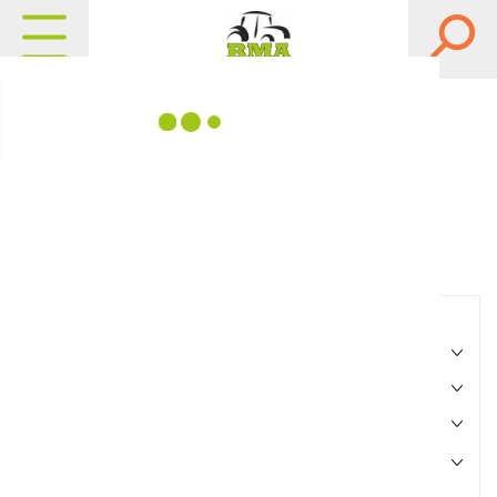
Matériels, pièces et
équipements agricole
Consultez nos catalogues
Filtrer par
Matériel agricole
Pièces et accessoires
Motoculture
Marque