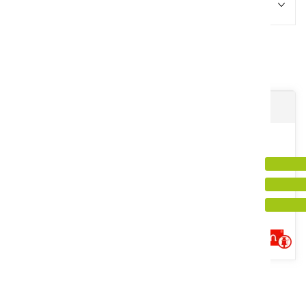
Promotions
1
Résultats
Isolateur ELCO P1