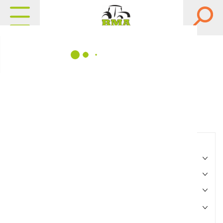
Matériels, pièces et
équipements agricole
Consultez nos catalogues
Filtrer par
Matériel agricole
Pièces et accessoires
Motoculture
Marque