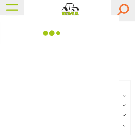
Matériels, pièces et
équipements agricole
Consultez nos catalogues
Filtrer par
Matériel agricole
Pièces et accessoires
Motoculture
Marque