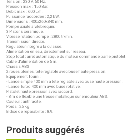
Tension : 230 V, 50 Hz.
Pression maxi : 150 Bar.
Débit maxi : 600 L/h.
Puissance raccordée : 2,2 kW.
Dimensions : 400x260x840 mm.
Pompe axiale à vilebrequin.
3 Pistons céramique.
Vitesse rotation pompe : 2800 tr/min.
Transmission directe.
Régulateur intégré à la culasse.
Alimentation en eau, directement sur réseau.
Stop total : arrêt automatique du moteur commandé par le pistolet.
Câble d'alimentation de 5 m.
Châssis ABS.
2 roues pleines, tête réglable avec buse haute pression.
Equipement fourni :
- Lance simple 400 mm à tête réglable avec buse haute pression.
- Lance Turbo 400 mm avec buse rotative.
Pistolet haute pression avec raccord.
- 8 m de flexible une tresse métallique sur enrouleur ABS.
Couleur : anthracite.
Poids : 25 kg.
Indice de réparabilité : 8.9.
Produits suggérés