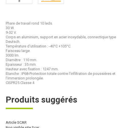
Phare de travail rond 10 leds.
30 W.
9-32 V.
Corps en aluminium, support en acier inoxydable, connectique type
Deutsch.
Température d'utilisation : -40°C +105°C.
Faisceau large.
3000 lm.
Diamètre : 110 mm.
Epaisseur : 35 mm.
Hauteur avec fixation : 1247 mm.
Etanche : IP68-Protection totale contre l'infiltration de poussières et
l'immersion prolongée.
CISPR25 Classe 4
Produits suggérés
Article SCAR
Non visible site Scar