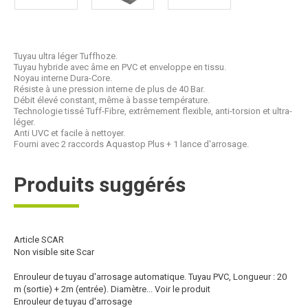
Tuyau ultra léger Tuffhoze.
Tuyau hybride avec âme en PVC et enveloppe en tissu.
Noyau interne Dura-Core.
Résiste à une pression interne de plus de 40 Bar.
Débit élevé constant, même à basse température.
Technologie tissé Tuff-Fibre, extrêmement flexible, anti-torsion et ultra-
léger.
Anti UVC et facile à nettoyer.
Fourni avec 2 raccords Aquastop Plus + 1 lance d'arrosage.
Produits suggérés
Article SCAR
Non visible site Scar
Enrouleur de tuyau d'arrosage automatique. Tuyau PVC, Longueur : 20
m (sortie) + 2m (entrée). Diamètre...
Voir le produit
Enrouleur de tuyau d'arrosage