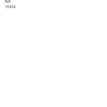
Réf :
10454