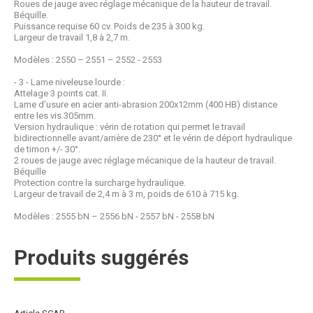
Roues de jauge avec réglage mécanique de la hauteur de travail.
Béquille.
Puissance requise 60 cv. Poids de 235 à 300 kg.
Largeur de travail 1,8 à 2,7 m.
Modèles : 2550 – 2551 – 2552 - 2553
- 3 - Lame niveleuse lourde :
Attelage 3 points cat. II.
Lame d’usure en acier anti-abrasion 200x12mm (400 HB) distance
entre les vis 305mm.
Version hydraulique : vérin de rotation qui permet le travail
bidirectionnelle avant/arrière de 230° et le vérin de déport hydraulique
de timon +/- 30°.
2 roues de jauge avec réglage mécanique de la hauteur de travail.
Béquille
Protection contre la surcharge hydraulique.
Largeur de travail de 2,4 m à 3 m, poids de 610 à 715 kg.
Modèles : 2555 bN – 2556 bN - 2557 bN - 2558 bN
Produits suggérés