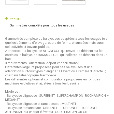
+
Produit :
Gamme très complète pour tous les usages
Gamme très complète de balayeuses adaptées à tous les usages tels
que les bâtiments d’élevage, cours de ferme, chaussées mais aussi
collectivités et travaux publics.
2 principes : la balayeuse ALIGNEUSE qui renvoi les déchets sur les
côtés ou la balayeuse RAMASSEUSE qui collecte les déchets dans un
bac.
3 mouvements : orientation, déport et oscillations ;
Différentes largeurs proposées pour ces balayeuses et une
adaptation sur tous types d’engins : à l’avant ou à l’arrière du tracteur,
chargeur, télescopique, tractopelle…
Les différentes options et configurations proposées en font des
machines évolutives et ajustées à tous les besoins.
Modèles :
- Balayeuse aligneuse : SUPERNET -SUPERCHAMPION- ROCHAMPION –
MEGANET
- Balayeuse aligneuse et ramasseuse : MULTINET
- Balayeuse ramasseuse : URBANET – TURBONET – TURBONET
AUTONOME sur chariot élévateur -GODET BALAYEUR GB